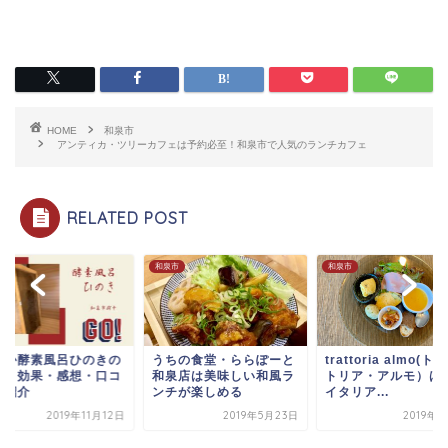
HOME
和泉市
アンティカ・ツリーカフェは予約必至！和泉市で人気のランチカフェ
RELATED POST
市
和泉市
和泉市
ぬか酵素風呂ひのきの
うちの食堂・ららぽーと
trattoria almo(ト
金・効果・感想・口コ
和泉店は美味しい和風ラ
トリア・アルモ）は
を紹介
ンチが楽しめる
イタリア...
2019年11月12日
2019年5月23日
2019年