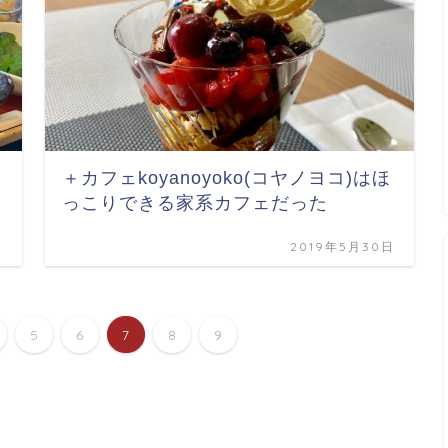
＋カフェkoyanoyoko(コヤノヨコ)はほ
っこりできる家系カフェだった
日
2019年5月30日
5
6
7
8
9