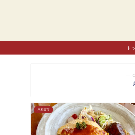
ト
― 
岸和田市