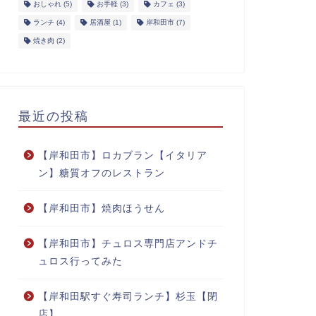
おしゃれ
(5)
お手軽
(3)
カフェ
(3)
ランチ
(4)
居酒屋
(1)
岸和田市
(7)
焼き肉
(2)
最近の投稿
【岸和田市】ロカブラン【イタリア
ン】糖質オフのレストラン
【岸和田市】焼肉ほうせん
【岸和田市】チュロス専門店アンドチ
ュロス行ってみた
【岸和田駅すぐ寿司ランチ】杉玉【閉
店】