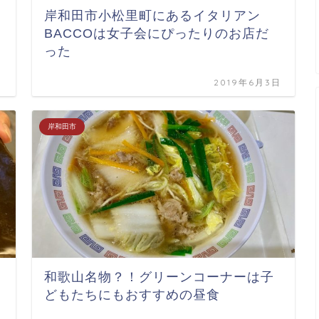
岸和田市小松里町にあるイタリアン
BACCOは女子会にぴったりのお店だ
った
日
2019年6月3日
岸和田市
和歌山名物？！グリーンコーナーは子
どもたちにもおすすめの昼食