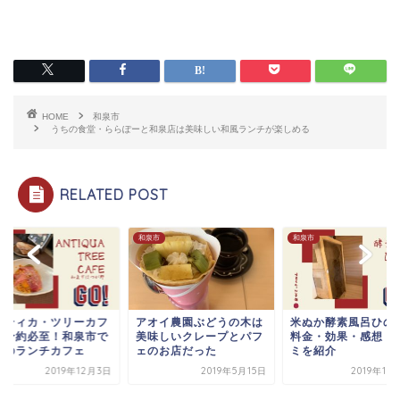
HOME
和泉市
うちの食堂・ららぽーと和泉店は美味しい和風ランチが楽しめる
RELATED POST
市
和泉市
和泉市
ンティカ・ツリーカフ
アオイ農園ぶどうの木は
米ぬか酵素風呂ひの
は予約必至！和泉市で
美味しいクレープとパフ
料金・効果・感想・
気のランチカフェ
ェのお店だった
ミを紹介
2019年12月3日
2019年5月15日
2019年11